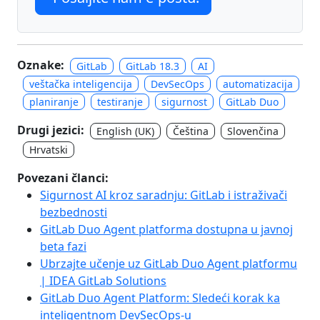
Oznake:
GitLab
GitLab 18.3
AI
veštačka inteligencija
DevSecOps
automatizacija
planiranje
testiranje
sigurnost
GitLab Duo
Drugi jezici:
English (UK)
Čeština
Slovenčina
Hrvatski
Povezani članci:
Sigurnost AI kroz saradnju: GitLab i istraživači
bezbednosti
GitLab Duo Agent platforma dostupna u javnoj
beta fazi
Ubrzajte učenje uz GitLab Duo Agent platformu
| IDEA GitLab Solutions
GitLab Duo Agent Platform: Sledeći korak ka
inteligentnom DevSecOps-u