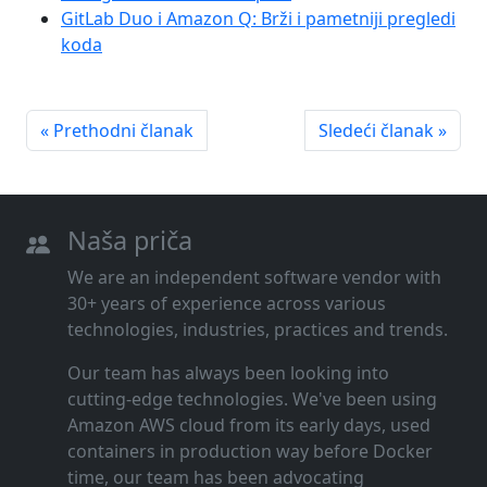
GitLab Duo i Amazon Q: Brži i pametniji pregledi
koda
« Prethodni članak
Sledeći članak »
Naša priča
We are an independent software vendor with
30+ years of experience across various
technologies, industries, practices and trends.
Our team has always been looking into
cutting‑edge technologies. We've been using
Amazon AWS cloud from its early days, used
containers in production way before Docker
time, our team has been advocating