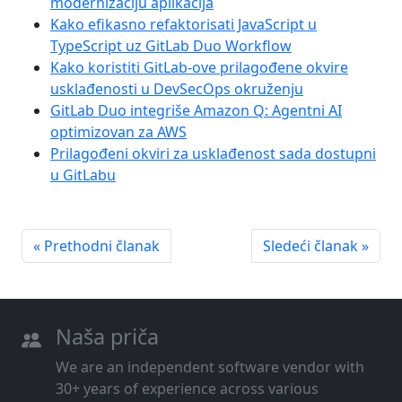
modernizaciju aplikacija
Kako efikasno refaktorisati JavaScript u
TypeScript uz GitLab Duo Workflow
Kako koristiti GitLab-ove prilagođene okvire
usklađenosti u DevSecOps okruženju
GitLab Duo integriše Amazon Q: Agentni AI
optimizovan za AWS
Prilagođeni okviri za usklađenost sada dostupni
u GitLabu
« Prethodni članak
Sledeći članak »
Naša priča
We are an independent software vendor with
30+ years of experience across various