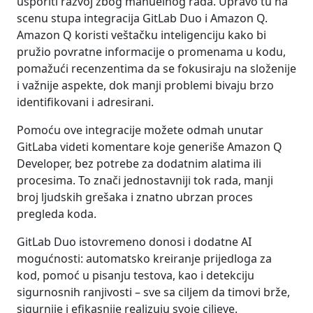
usporiti razvoj zbog manuelnog rada. Upravo tu na
scenu stupa integracija GitLab Duo i Amazon Q.
Amazon Q koristi veštačku inteligenciju kako bi
pružio povratne informacije o promenama u kodu,
pomažući recenzentima da se fokusiraju na složenije
i važnije aspekte, dok manji problemi bivaju brzo
identifikovani i adresirani.
Pomoću ove integracije možete odmah unutar
GitLaba videti komentare koje generiše Amazon Q
Developer, bez potrebe za dodatnim alatima ili
procesima. To znači jednostavniji tok rada, manji
broj ljudskih grešaka i znatno ubrzan proces
pregleda koda.
GitLab Duo istovremeno donosi i dodatne AI
mogućnosti: automatsko kreiranje prijedloga za
kod, pomoć u pisanju testova, kao i detekciju
sigurnosnih ranjivosti – sve sa ciljem da timovi brže,
sigurnije i efikasnije realizuju svoje ciljeve.