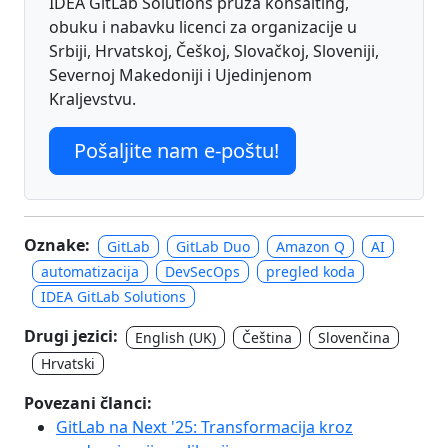
IDEA GitLab Solutions pruža konsalting,
obuku i nabavku licenci za organizacije u
Srbiji, Hrvatskoj, Češkoj, Slovačkoj, Sloveniji,
Severnoj Makedoniji i Ujedinjenom
Kraljevstvu.
Pošaljite nam e-poštu!
Oznake:
GitLab
GitLab Duo
Amazon Q
AI
automatizacija
DevSecOps
pregled koda
IDEA GitLab Solutions
Drugi jezici:
English (UK)
Čeština
Slovenčina
Hrvatski
Povezani članci:
GitLab na Next '25: Transformacija kroz