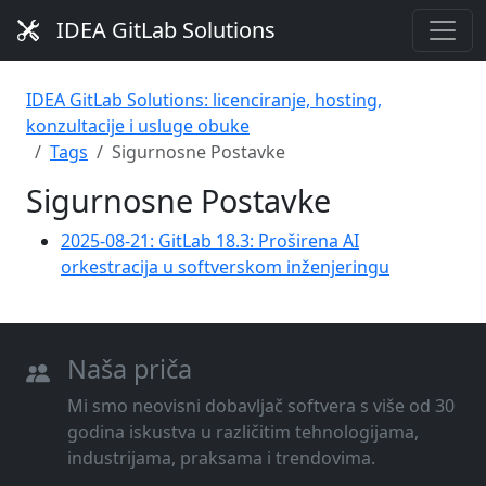
IDEA GitLab Solutions
IDEA GitLab Solutions: licenciranje, hosting,
konzultacije i usluge obuke
Tags
Sigurnosne Postavke
Sigurnosne Postavke
2025-08-21: GitLab 18.3: Proširena AI
orkestracija u softverskom inženjeringu
Naša priča
Mi smo neovisni dobavljač softvera s više od 30
godina iskustva u različitim tehnologijama,
industrijama, praksama i trendovima.