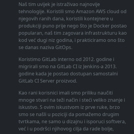
Naš tim uvijek je istraživao najnovije
tehnologije. Koristili smo Amazon AWS cloud od
njegovih ranih dana, koristili kontejnere u
produkciji puno prije nego što je Docker postao
popularan, naš tim zagovara infrastrukturu kao
kod već dugi niz godina, i prakticiramo ono što
se danas naziva GitOps.
Koristimo GitLab interno od 2012. godine i
migrirali smo na GitLab CI iz Jenkins-a 2013.
godine kada je postao dostupan samostalni
GitLab CI Server proizvod.
Kao rani korisnici imali smo priliku naučiti
mnoge stvari na teži način i steći veliko znanje i
iskustvo. S ovim iskustvom iz prve ruke, brzo
smo se našli u poziciji da pomažemo drugim
tvrtkama, ne samo u dizajnu i isporuci softvera,
već i u podršci njihovog cilja da rade bolje,