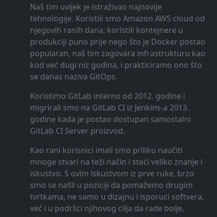
Naš tim uvijek je istraživao najnovije
tehnologije. Koristili smo Amazon AWS cloud od
njegovih ranih dana, koristili kontejnere u
produkciji puno prije nego što je Docker postao
popularan, naš tim zagovara infrastrukturu kao
kod već dugi niz godina, i prakticiramo ono što
se danas naziva GitOps.
Koristimo GitLab interno od 2012. godine i
migrirali smo na GitLab CI iz Jenkins-a 2013.
godine kada je postao dostupan samostalni
GitLab CI Server proizvod.
Kao rani korisnici imali smo priliku naučiti
mnoge stvari na teži način i steći veliko znanje i
iskustvo. S ovim iskustvom iz prve ruke, brzo
smo se našli u poziciji da pomažemo drugim
tvrtkama, ne samo u dizajnu i isporuci softvera,
već i u podršci njihovog cilja da rade bolje,