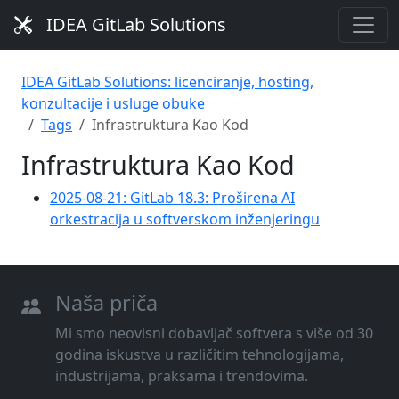
IDEA GitLab Solutions
IDEA GitLab Solutions: licenciranje, hosting,
konzultacije i usluge obuke
Tags
Infrastruktura Kao Kod
Infrastruktura Kao Kod
2025-08-21: GitLab 18.3: Proširena AI
orkestracija u softverskom inženjeringu
Naša priča
Mi smo neovisni dobavljač softvera s više od 30
godina iskustva u različitim tehnologijama,
industrijama, praksama i trendovima.