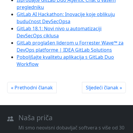
pregledniku
GitLab AI Hackathon: Inovacije koje oblikuju
budućnost DevSecOpsa
GitLab 18.1: Novi nivo u automatizaciji
DevSecOps ciklusa
GitLab proglašen liderom u Forrester Wave™ za
DevOps platforme | IDEA GitLab Solutions
Poboljšajte kvalitetu aplikacija s GitLab Duo
Workflow
« Prethodni članak
Sljedeći članak »
Naša priča
Mi smo neovisni dobavljač softvera s više od 30