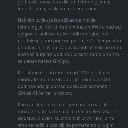
godina iskustva u različitim tehnologijama,
industrijama, praksama i trendovima.
Naš tim uvijek je istraživao najnovije
tehnologije. Koristili smo Amazon AWS cloud od
njegovih ranih dana, koristili kontejnere u
produkciji puno prije nego što je Docker postao
popularan, naš tim zagovara infrastrukturu kao
kod već dugi niz godina, i prakticiramo ono što
se danas naziva GitOps.
Koristimo GitLab interno od 2012. godine i
migrirali smo na GitLab CI iz Jenkins-a 2013.
godine kada je postao dostupan samostalni
GitLab CI Server proizvod.
Kao rani korisnici imali smo priliku naučiti
mnoge stvari na teži način i steći veliko znanje i
iskustvo. S ovim iskustvom iz prve ruke, brzo
smo se našli u poziciji da pomažemo drugim