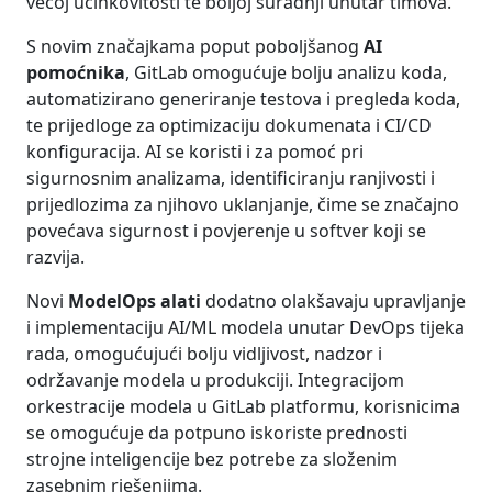
većoj učinkovitosti te boljoj suradnji unutar timova.
S novim značajkama poput poboljšanog
AI
pomoćnika
, GitLab omogućuje bolju analizu koda,
automatizirano generiranje testova i pregleda koda,
te prijedloge za optimizaciju dokumenata i CI/CD
konfiguracija. AI se koristi i za pomoć pri
sigurnosnim analizama, identificiranju ranjivosti i
prijedlozima za njihovo uklanjanje, čime se značajno
povećava sigurnost i povjerenje u softver koji se
razvija.
Novi
ModelOps alati
dodatno olakšavaju upravljanje
i implementaciju AI/ML modela unutar DevOps tijeka
rada, omogućujući bolju vidljivost, nadzor i
održavanje modela u produkciji. Integracijom
orkestracije modela u GitLab platformu, korisnicima
se omogućuje da potpuno iskoriste prednosti
strojne inteligencije bez potrebe za složenim
zasebnim rješenjima.