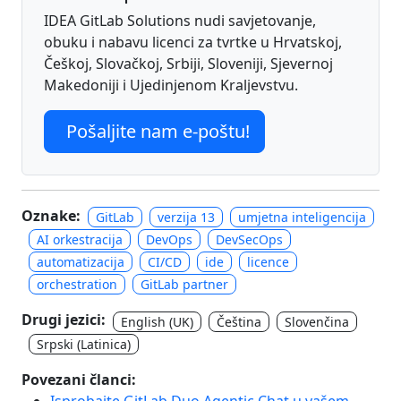
IDEA GitLab Solutions nudi savjetovanje,
obuku i nabavu licenci za tvrtke u Hrvatskoj,
Češkoj, Slovačkoj, Srbiji, Sloveniji, Sjevernoj
Makedoniji i Ujedinjenom Kraljevstvu.
Pošaljite nam e-poštu!
Oznake:
GitLab
verzija 13
umjetna inteligencija
AI orkestracija
DevOps
DevSecOps
automatizacija
CI/CD
ide
licence
orchestration
GitLab partner
Drugi jezici:
English (UK)
Čeština
Slovenčina
Srpski (Latinica)
Povezani članci:
Isprobajte GitLab Duo Agentic Chat u vašem