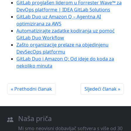
GitLab proglašen liderom u Forrester Wave™ za
DevOps platforme | IDEA GitLab Solutions
GitLab Duo uz Amazon Q – Agentna AI
optimizirana za AWS
Automatizirajte zadatke kodiranja uz pomoć
GitLab Duo Workflow
Zašto organizacije prelaze na objedinjenu
DevSecOps platformu
GitLab Duo i Amazon Q: Od ideje do koda za
nekoliko minuta
« Prethodni članak
Sljedeći članak »
Naša priča
Mi smo neovisni dobavljač softvera s više od 30