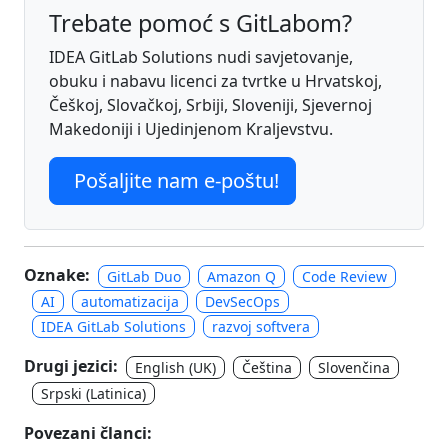
Trebate pomoć s GitLabom?
IDEA GitLab Solutions nudi savjetovanje,
obuku i nabavu licenci za tvrtke u Hrvatskoj,
Češkoj, Slovačkoj, Srbiji, Sloveniji, Sjevernoj
Makedoniji i Ujedinjenom Kraljevstvu.
Pošaljite nam e-poštu!
Oznake:
GitLab Duo
Amazon Q
Code Review
AI
automatizacija
DevSecOps
IDEA GitLab Solutions
razvoj softvera
Drugi jezici:
English (UK)
Čeština
Slovenčina
Srpski (Latinica)
Povezani članci: