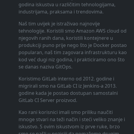
godina iskustva u različitim tehnologijama,
industrijama, praksama i trendovima.
Naš tim uvijek je istraživao najnovije
tehnologije. Koristili smo Amazon AWS cloud od
njegovih ranih dana, koristili kontejnere u
produkciji puno prije nego što je Docker postao
popularan, naš tim zagovara infrastrukturu kao
kod već dugi niz godina, i prakticiramo ono što
se danas naziva GitOps.
Koristimo GitLab interno od 2012. godine i
migrirali smo na GitLab CI iz Jenkins-a 2013.
godine kada je postao dostupan samostalni
GitLab CI Server proizvod.
Kao rani korisnici imali smo priliku naučiti
mnoge stvari na teži način i steći veliko znanje i
iskustvo. S ovim iskustvom iz prve ruke, brzo
smo se našli u poziciji da pomažemo drugim