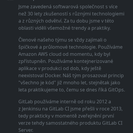
Jsme zavedená softwarová společnost s více
než 30 lety zkušeností s různými technologiemi
a z různých odvětví. Za tu dobu jsme v této
oblasti viděli všemožné trendy a praktiky.
Členové našeho týmu se vždy zajímali o
špičkové a průlomové technologie. Používáme
Amazon AWS cloud od momentu, kdy byl
zpřístupněn. Používáme kontejnerizované
aplikace v produkci od dob, kdy ještě
neexistoval Docker. Náš tým prosazoval princip
"všechno je kód" již mnoho let, stejnětak jako
leta praktikujeme to, čemu se dnes říká GitOps.
GitLab používáme interně od roku 2012 a
z Jenkinsu na GitLab CI jsme přešli v roce 2013,
tedy prakticky v momentě zveřejnění první
verze tehdy samostatného produktu GitLab CI
Server.