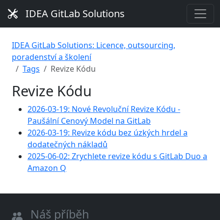
IDEA GitLab Solutions
IDEA GitLab Solutions: Licence, outsourcing,
poradenství a školení
Tags
Revize Kódu
Revize Kódu
2026-03-19: Nové Revoluční Revize Kódu -
Paušální Cenový Model na GitLab
2026-03-19: Revize kódu bez úzkých hrdel a
dodatečných nákladů
2025-06-02: Zrychlete revize kódu s GitLab Duo a
Amazon Q
Náš příběh