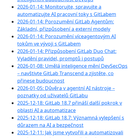
2026-01-14: Monitorujte, spravujte a
automatizujte AI pracovní toky s GitLabem
2026-01-14: Porozumění GitLab Agentům:
Základní, přizpůsobení a externí modely
2026-01-14: Porozumění víceagentovým AI
tokům ve vývoji s GitLabem
2026-01-14: Přizpůsobení GitLab Duo Chat:
Vyladění pravidel, promptů i postupů
2026-01-08: Umělá inteligence mění DevSecOps
– navštivte GitLab Transcend a zjistěte, co
přinese budoucnost
2026-01-05: Důvěra v agentní AI nástroje –
poznatky od uživatelů GitLabu
2025-12-18: GitLab 18.7 přináší další pokrok v
oblasti AI a automatizace
2025-12-18: GitLab 18.7: Významná vylepšení s
důrazem na AI a bezpečnost
2025-12-11: Jak jsme vytvořili a automatizovali