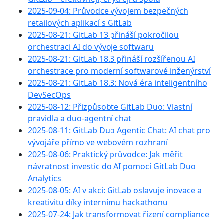
2025-09-04: Průvodce vývojem bezpečných
retailových aplikací s GitLab
2025-08-21: GitLab 13 přináší pokročilou
orchestraci AI do vývoje softwaru
2025-08-21: GitLab 18.3 přináší rozšířenou AI
orchestrace pro moderní softwarové inženýrství
2025-08-21: GitLab 18.3: Nová éra inteligentního
DevSecOps
2025-08-12: Přizpůsobte GitLab Duo: Vlastní
pravidla a duo-agentní chat
2025-08-11: GitLab Duo Agentic Chat: AI chat pro
vývojáře přímo ve webovém rozhraní
2025-08-06: Praktický průvodce: Jak měřit
návratnost investic do AI pomocí GitLab Duo
Analytics
2025-08-05: AI v akci: GitLab oslavuje inovace a
kreativitu díky internímu hackathonu
2025-07-24: Jak transformovat řízení compliance