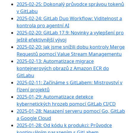
2025-02-25: Dokonalý průvodce správou tokenů
v GitLabu
2025-02-24: GitLab Duo Workflow: Viditelnost a
kontrola pro agentní AI
2025-02-20: GitLab 17.9: Novinky a vylepšení pro
ještě efektivnější vývoj
2025-02-20: Jak jsme snížili dobu kontroly Merge
Requestů pomocí Value Stream Managementu
2025-02-13: Automatizace migrace
kontejnerových obrazů z Amazon ECR do
GitLabu
2025-02-11: Začínáme s GitLabem: Mistrovství v
řízení projektů
2025-01-29: Automatizace detekce
kybernetických hrozeb pomocí GitLab CI/CD
2025-01-28: Nasazení serveru pomocí Go, GitLab
a Google Cloud
2025-01-28: Od kódu k produkci: Průvodce
kontinuálním nasazením s GitLabem