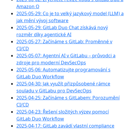
Amazon Q
2025-05-29: Co je to velký jazykový model (LLM) a
jak mění vývoj software
2025-05-29: GitLab Duo Chat získává nový
rozměr díky agentické AI
2025-05-27: Začínáme s GitLab: Proměnné v
CI/CD
2025-05-07: Agentní AI v GitLabu – průvodci a
zdroje pro moderní DevSecOps
2025-05-06: Automatizujte programování s
GitLab Duo Workflow
2025-04-30: Jak využít přizpůsobené rámce
souladu v GitLabu pro DevSecOps
2025-04-25: Začínáme s GitLabem: Porozumění
CI/CD
2025-04-23: Řešení složitých výzev pomocí
GitLab Duo Workflow
2025-04-17: GitLab zavádí vlastní compliance