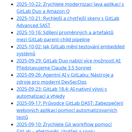
2025-10-22: Zrychlete modernizaci Java aplikací s
GitLab Duo a Amazon Q
2025-10-21: Rychlejší a chytřejší skeny s GitLab
Advanced SAST
2025-10-16: Sdílení proměnných a artefaktů
mezi GitLab parent-child pipeline
2025-10-02: Jak GitLab mění testování embedded
systémů
2025-09-29: GitLab Duo nabízí více možností AI:
Představujeme Claude 3.5 Sonnet
2025-09-26: Agentní AI v GitLabu: Nástroje a
zdroje pro moderní DevSecOps
2025-09-23: GitLab 18.4: AI-nativní vývoj s
automatizací a vhledy
2025-09-17: Průvodce GitLab DAST: Zabezpečení
webových aplikací pomocí automatizovaných
testů
2025-09-10: Zrychlete Git workflow pomocí
GitLab – efektivněji, chytřeji a spolu