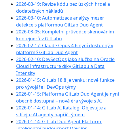
2026-03-19: Revize kódu bez úzkých hrdel a
dodatečných nákladů
2026-03-10: Automatizace analýzy mezer
detekce s platformou GitLab Duo Agent
2026-03-05: Kompletní průvodce skenováním
kontejnerů v GitLabu
2026-02-17: Claude Opus 4.6 nyní dostupný v
platformě GitLab Duo Agent
2026-02-10: DevSecOps jako služba na Oracle
Cloud Infrastructure díky GitLabu a Data
Intensity
2026-01-15: GitLab 18.8 je venku: nové funkce
pro vývojáře i DevOps týmy
2026-01-15: Platforma GitLab Duo Agent je nyní
obecně dostupná – nová éra vývoje s AI
2026-01-14: GitLab AI Katalog: Objevujte a
sdílejte AI agenty napříč týmem
2026-01-14: GitLab Duo Agent Platform:
Inteligentní budoucnost DevOps