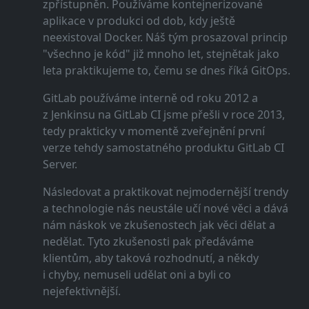
zpřístupněn. Používáme kontejnerizované
aplikace v produkci od dob, kdy ještě
neexistoval Docker. Náš tým prosazoval princip
"všechno je kód" již mnoho let, stejnětak jako
leta praktikujeme to, čemu se dnes říká GitOps.
GitLab používáme interně od roku 2012 a
z Jenkinsu na GitLab CI jsme přešli v roce 2013,
tedy prakticky v momentě zveřejnění první
verze tehdy samostatného produktu GitLab CI
Server.
Následovat a praktikovat nejmodernější trendy
a technologie nás neustále učí nové věci a dává
nám náskok ve zkušenostech jak věci dělat a
nedělat. Tyto zkušenosti pak předáváme
klientům, aby taková rozhodnutí, a někdy
i chyby, nemuseli udělat oni a byli co
nejefektivnější.