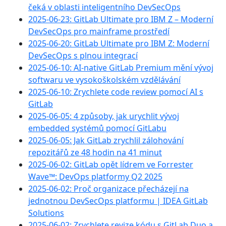
čeká v oblasti inteligentního DevSecOps
2025-06-23: GitLab Ultimate pro IBM Z – Moderní
DevSecOps pro mainframe prostředí
2025-06-20: GitLab Ultimate pro IBM Z: Moderní
DevSecOps s plnou integrací
2025-06-10: AI-native GitLab Premium mění vývoj
softwaru ve vysokoškolském vzdělávání
2025-06-10: Zrychlete code review pomocí AI s
GitLab
2025-06-05: 4 způsoby, jak urychlit vývoj
embedded systémů pomocí GitLabu
2025-06-05: Jak GitLab zrychlil zálohování
repozitářů ze 48 hodin na 41 minut
2025-06-02: GitLab opět lídrem ve Forrester
Wave™: DevOps platformy Q2 2025
2025-06-02: Proč organizace přecházejí na
jednotnou DevSecOps platformu | IDEA GitLab
Solutions
2025-06-02: Zrychlete revize kódu s GitLab Duo a