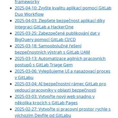
frameworky
2025-04-10: Zvyšte kvalitu aplikací pomocí GitLab
Duo Workflow
2025-04-03: Zlepšete bezpečnost aplikací díky
integraci GitLab a HackerOne
2025-03-25: Zabezpečené publikování dat v
BigQuery pomocí GitLab CI/CD
2025-03-18: Samoobslužné řešení
bezpečnostních výstrah s GitLab UAM
2025-03-13: Automatizace agilních pracovních
postupů s GitLab Triage Gem
2025-03-06: Vylepšujeme UI a nasazovací proces
v GitLabu
2025-03-04: AI bezpečnostní rámec GitLab pro
vedoucí pracovníky v oblasti bezpečnosti
2025-03-03: Vytvořte nový web snadno v
několika krocích s GitLab Pages
2025-02-27: Vytvořte si pracovní prostor rychle s
výchozím Devfile od GitLabu