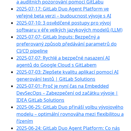
a auditních pozorování pomocí GitLabu
2025-07-17: GitLab Duo Agent Platform ve
veřejné beta verzi – budoucnost vývoje s AI
2025-07-10: 3 osvědčené postupy pro vývoj
softwaru v éře velkých jazykových modelů (LLM)
2025-07-07: GitLab Inputs: Bezpečný a
preferovaný způsob předávání parametrů do
CI/CD pipeline
2025-07-07: Rychlé a bezpečné nasazení AI
agentů do Google Cloud s GitLabem
2025-07-03: Zlepšete kvalitu aplikací pomocí AI
generování testů | GitLab Solutions
2025-07-01: Proč je nyní čas na Embedded
DevSecOps – Zabezpečení od začátku vývoje |
IDEA GitLab Solutions
2025-06-25: GitLab Duo přináší volbu vývojového
modelu – optimální rovnováha mezi flexibilitou a
řízením
2025-06-24: GitLab Duo Agent Platform: Co nás