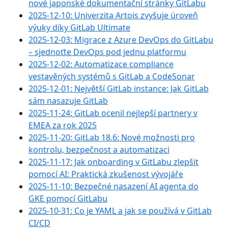
nové japonské dokumentační stránky GitLabu
2025-12-10: Univerzita Artois zvyšuje úroveň
výuky díky GitLab Ultimate
2025-12-03: Migrace z Azure DevOps do GitLabu
– sjednoťte DevOps pod jednu platformu
2025-12-02: Automatizace compliance
vestavěných systémů s GitLab a CodeSonar
2025-12-01: Největší GitLab instance: Jak GitLab
sám nasazuje GitLab
2025-11-24: GitLab ocenil nejlepší partnery v
EMEA za rok 2025
2025-11-20: GitLab 18.6: Nové možnosti pro
kontrolu, bezpečnost a automatizaci
2025-11-17: Jak onboarding v GitLabu zlepšit
pomocí AI: Praktická zkušenost vývojáře
2025-11-10: Bezpečné nasazení AI agenta do
GKE pomocí GitLabu
2025-10-31: Co je YAML a jak se používá v GitLab
CI/CD