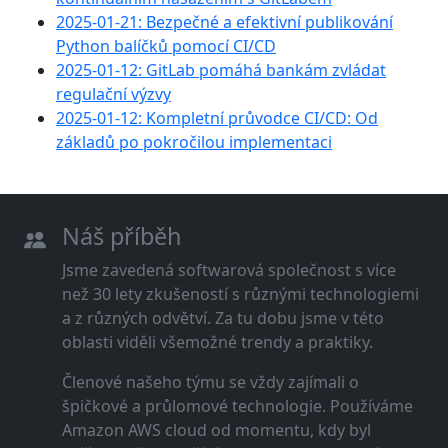
2025-01-21: Bezpečné a efektivní publikování
Python balíčků pomocí CI/CD
2025-01-12: GitLab pomáhá bankám zvládat
regulační výzvy
2025-01-12: Kompletní průvodce CI/CD: Od
základů po pokročilou implementaci
Náš příběh
Jsme zavedená softwarová společnost s více
než 30 lety zkušeností s různými technologiemi
a z různých odvětví. Za tu dobu jsme v této
oblasti viděli všemožné trendy a praktiky.
Členové našeho týmu se vždy zajímali o
špičkové a průlomové technologie. Používáme
Amazon AWS cloud od momentu, kdy byl