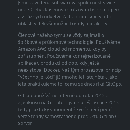
Jsme zavedená softwarová společnost s více
než 30 lety zkušeností s různými technologiemi
a z různých odvětví. Za tu dobu jsme v této
oblasti viděli všemožné trendy a praktiky.
Členové našeho týmu se vždy zajímali o
špičkové a průlomové technologie. Používáme
Amazon AWS cloud od momentu, kdy byl
zpřístupněn. Používáme kontejnerizované
aplikace v produkci od dob, kdy ještě
neexistoval Docker. Náš tým prosazoval princip
"všechno je kód" již mnoho let, stejnětak jako
leta praktikujeme to, čemu se dnes říká GitOps.
GitLab používáme interně od roku 2012 a
z Jenkinsu na GitLab CI jsme přešli v roce 2013,
tedy prakticky v momentě zveřejnění první
verze tehdy samostatného produktu GitLab CI
Server.