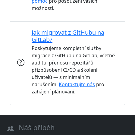
pomoc
pro posouzení vašich
možností.
Jak migrovat z GitHubu na
GitLab?
Poskytujeme kompletní služby
migrace z GitHubu na GitLab, včetně
auditu, přenosu repozitářů,
přizpůsobení CI/CD a školení
uživatelů — s minimálním
narušením.
Kontaktujte nás
pro
zahájení plánování.
Náš příběh