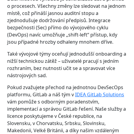
o procesech. Všechny změny lze sledovat na jednom
místě, což přináší jasnou auditní stopu a
zjednodušuje dodržování předpisů. Integrace
bezpečnosti (Sec) přímo do vývojového cyklu
(DevOps) navíc umožňuje „shift-left“ přístup, kdy
jsou případné hrozby odhaleny mnohem dříve.
Také vývojové týmy oceňují jednodušší onboarding a
nižší technickou zátěž – uživatelé pracují s jedním
rozhraním, bez nutnosti učit se a spravovat více
nástrojových sad.
Pokud zvažujete přechod na jednotnou DevSecOps
platformu, GitLab a náš tým v
IDEA GitLab Solutions
vám pomůže s odborným poradenstvím,
implementací a správou GitLab řešení. Naše služby a
licence poskytujeme v České republice, na
Slovensku, v Chorvatsku, Srbsku, Slovinsku,
Makedonii, Velké Británii, a díky našim vzdáleným