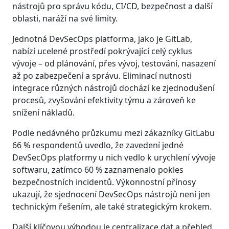
nástrojů pro správu kódu, CI/CD, bezpečnost a další
oblasti, naráží na své limity.
Jednotná DevSecOps platforma, jako je GitLab,
nabízí ucelené prostředí pokrývající celý cyklus
vývoje – od plánování, přes vývoj, testování, nasazení
až po zabezpečení a správu. Eliminací nutnosti
integrace různých nástrojů dochází ke zjednodušení
procesů, zvyšování efektivity týmu a zároveň ke
snížení nákladů.
Podle nedávného průzkumu mezi zákazníky GitLabu
66 % respondentů uvedlo, že zavedení jedné
DevSecOps platformy u nich vedlo k urychlení vývoje
softwaru, zatímco 60 % zaznamenalo pokles
bezpečnostních incidentů. Výkonnostní přínosy
ukazují, že sjednocení DevSecOps nástrojů není jen
technickým řešením, ale také strategickým krokem.
Další klíčovou výhodou je centralizace dat a přehled