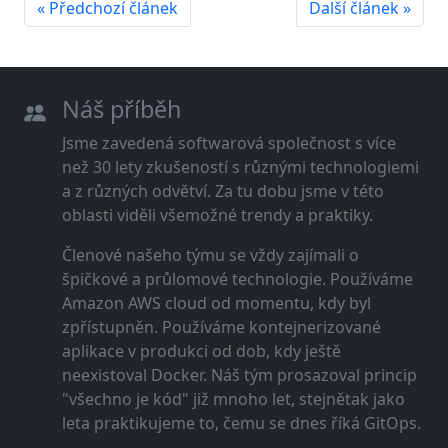
« Předchozí článek
Další článek »
Náš příběh
Jsme zavedená softwarová společnost s více
než 30 lety zkušeností s různými technologiemi
a z různých odvětví. Za tu dobu jsme v této
oblasti viděli všemožné trendy a praktiky.
Členové našeho týmu se vždy zajímali o
špičkové a průlomové technologie. Používáme
Amazon AWS cloud od momentu, kdy byl
zpřístupněn. Používáme kontejnerizované
aplikace v produkci od dob, kdy ještě
neexistoval Docker. Náš tým prosazoval princip
"všechno je kód" již mnoho let, stejnětak jako
leta praktikujeme to, čemu se dnes říká GitOps.