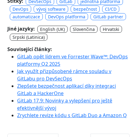
Štítky:
DevSecOps
GitLab
jednotná platforma
DevOps
vývoj software
bezpečnost
CI/CD
automatizace
DevOps platforma
GitLab partner
Jiné jazyky:
English (UK)
Slovenčina
Hrvatski
Srpski (Latinica)
Související články:
GitLab opět lídrem ve Forrester Wave™: DevOps
platformy Q2 2025
Jak využít přizpůsobené rámce souladu v
GitLabu pro DevSecOps
Zlepšete bezpečnost aplikací díky integraci
GitLab a HackerOne
GitLab 17.9: Novinky a vylepšení pro ještě
efektivnější vývoj
Zrychlete revize kódu s GitLab Duo a Amazon Q